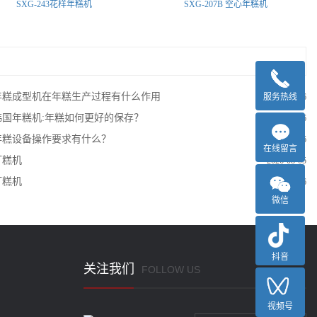
SXG-243花样年糕机
SXG-207B 空心年糕机
年糕成型机在年糕生产过程有什么作用
服务热线
2025-12-26
韩国年糕机:年糕如何更好的保存？
2025-12-26
年糕设备操作要求有什么？
2025-12-26
在线留言
打糕机
2026-08-05
打糕机
2026-07-16
微信
抖音
关注我们
FOLLOW US
视频号