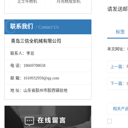
芝士年糕机
月亮糕成型机
请发送邮
C
联系我们
Contact Us
标签
青岛三信全机械有限公司
本文网址：
联系人：李总
电 话：18669708658
上一篇：
邮 箱：1610932959@qq.com
下一篇：
地 址：山东省胶州市胶西镇驻地
相关产