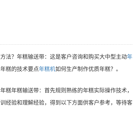
18669708658
留言
联系我们
和方法？年糕输送带：这是客户咨询和购买大中型主动
年
产年糕的技术要点
年糕机
如何生产制作优质年糕？。
的年糕年糕输送带：首先规则熟练的年糕实际操作技术，
培训经验和理解经验，得到以下方面供客户参考，等待客