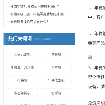
韩国年糕机:年糕如何更好的保存？
1、年糕
水磨年糕设备：年糕霉变后如何处理？
中，客户
年糕设备操作要求有什么？
K
1、年糕
热门关键词
Keywords
糕等产品
石磙磨米机
蒸粉机
年糕生产流水线
切片机
7、年糕
型全活跃
打糕机
年糕成型机
设备，减
空心年糕机
切断机
免责声明