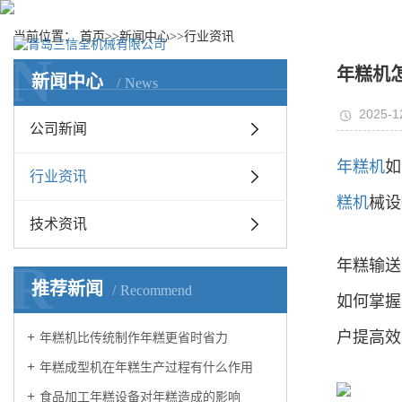
当前位置：
首页
>>
新闻中心
>>
行业资讯
首页
关于我们
N
年糕机
新闻中心
News
2025-1
公司新闻
年糕机
如
行业资讯
糕机
械设
技术资讯
R
年糕输送
推荐新闻
Recommend
如何掌握
户提高效
年糕机比传统制作年糕更省时省力
年糕成型机在年糕生产过程有什么作用
食品加工年糕设备对年糕造成的影响