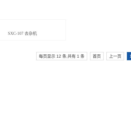
产品中心
企业实力
新闻中心
在线
SXC-107 去杂机
每页显示 12 条,共有 1 条
首页
上一页