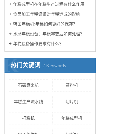
年糕成型机在年糕生产过程有什么作用
食品加工年糕设备对年糕造成的影响
韩国年糕机:年糕如何更好的保存？
水磨年糕设备：年糕霉变后如何处理？
年糕设备操作要求有什么？
K
热门关键词
Keywords
石磙磨米机
蒸粉机
年糕生产流水线
切片机
打糕机
年糕成型机