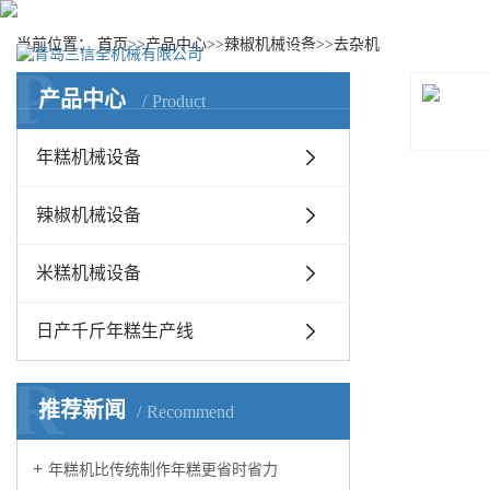
当前位置：
首页
>>
产品中心
>>
辣椒机械设备
>>
去杂机
首页
关于我们
P
产品中心
Product
年糕机械设备
辣椒机械设备
米糕机械设备
日产千斤年糕生产线
R
推荐新闻
Recommend
年糕机比传统制作年糕更省时省力