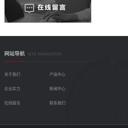
网站导航
SITE NAVIGATION
关于我们
产品中心
企业实力
新闻中心
在线留言
联系我们